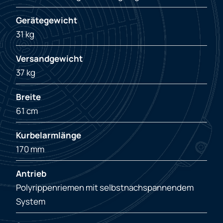
Gerätegewicht
31 kg
Versandgewicht
37 kg
Breite
61 cm
Kurbelarmlänge
170 mm
Antrieb
Polyrippenriemen mit selbstnachspannendem
System