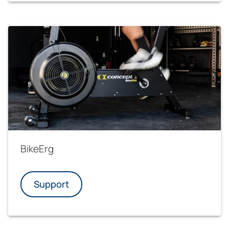
BikeErg
Support