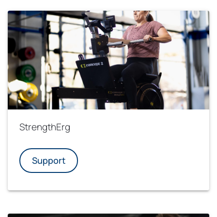
StrengthErg
Support