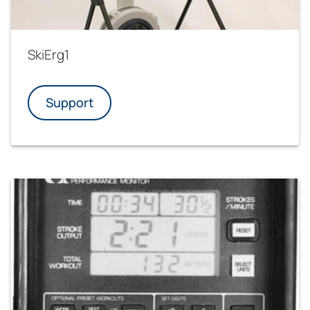
SkiErg1
Support