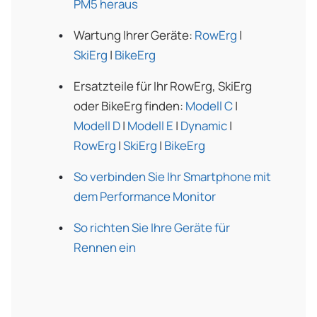
PM5 heraus
Wartung Ihrer Geräte:
RowErg
|
SkiErg
|
BikeErg
Ersatzteile für Ihr RowErg, SkiErg
oder BikeErg finden:
Modell C
|
Modell D
|
Modell E
|
Dynamic
|
RowErg
|
SkiErg
|
BikeErg
So verbinden Sie Ihr Smartphone mit
dem Performance Monitor
So richten Sie Ihre Geräte für
Rennen ein