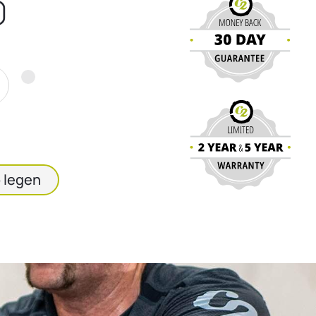
0
 legen