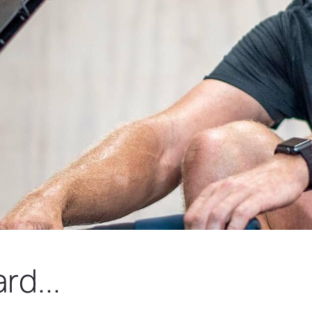
rd...