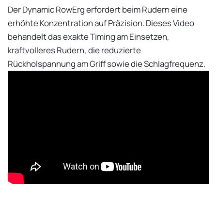
Der Dynamic RowErg erfordert beim Rudern eine
erhöhte Konzentration auf Präzision. Dieses Video
behandelt das exakte Timing am Einsetzen,
kraftvolleres Rudern, die reduzierte
Rückholspannung am Griff sowie die Schlagfrequenz.